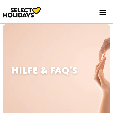
HILFE & FAQ’s