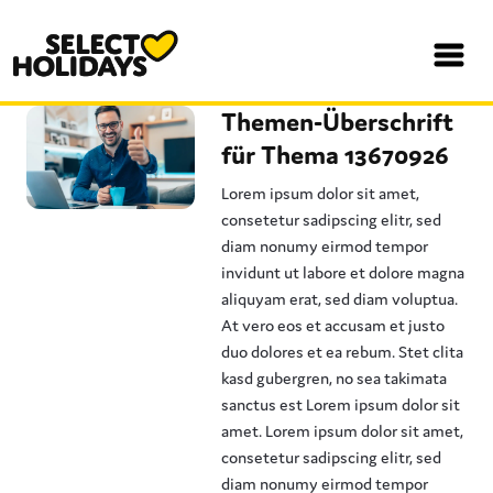
Themen-Überschrift
für Thema 13670926
Lorem ipsum dolor sit amet,
consetetur sadipscing elitr, sed
diam nonumy eirmod tempor
invidunt ut labore et dolore magna
aliquyam erat, sed diam voluptua.
At vero eos et accusam et justo
duo dolores et ea rebum. Stet clita
kasd gubergren, no sea takimata
sanctus est Lorem ipsum dolor sit
amet. Lorem ipsum dolor sit amet,
consetetur sadipscing elitr, sed
diam nonumy eirmod tempor