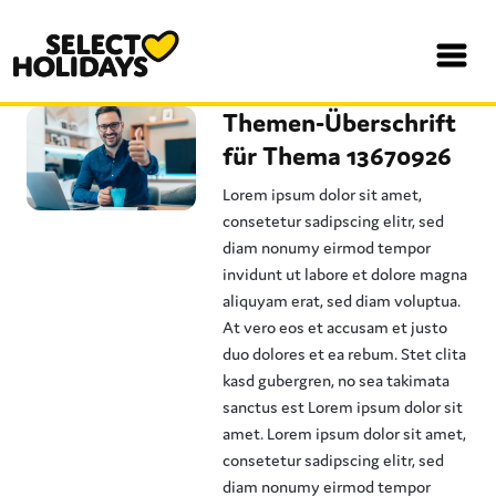
Themen-Überschrift
für Thema 13670926
Lorem ipsum dolor sit amet,
consetetur sadipscing elitr, sed
diam nonumy eirmod tempor
invidunt ut labore et dolore magna
aliquyam erat, sed diam voluptua.
At vero eos et accusam et justo
duo dolores et ea rebum. Stet clita
kasd gubergren, no sea takimata
sanctus est Lorem ipsum dolor sit
amet. Lorem ipsum dolor sit amet,
consetetur sadipscing elitr, sed
diam nonumy eirmod tempor