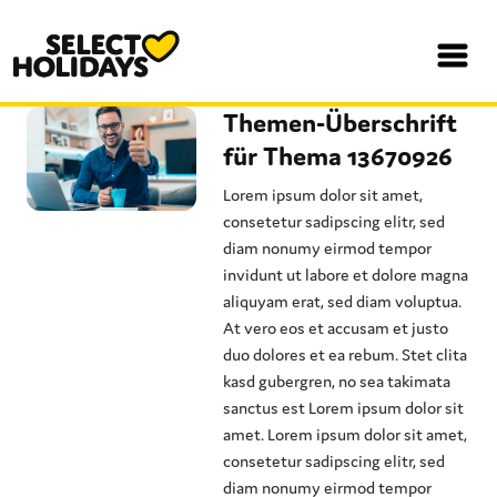
Themen-Überschrift
für Thema 13670926
Lorem ipsum dolor sit amet,
consetetur sadipscing elitr, sed
diam nonumy eirmod tempor
invidunt ut labore et dolore magna
aliquyam erat, sed diam voluptua.
At vero eos et accusam et justo
duo dolores et ea rebum. Stet clita
kasd gubergren, no sea takimata
sanctus est Lorem ipsum dolor sit
amet. Lorem ipsum dolor sit amet,
consetetur sadipscing elitr, sed
diam nonumy eirmod tempor