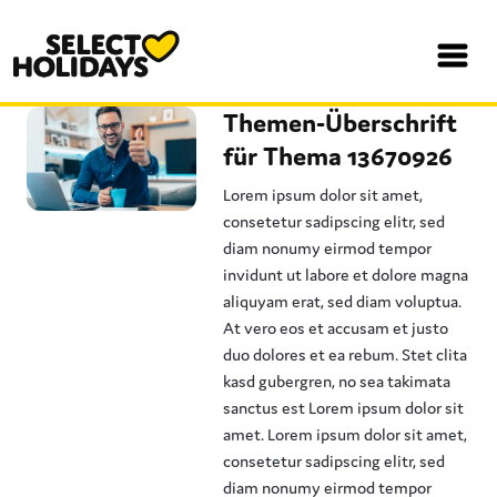
Themen-Überschrift
für Thema 13670926
Lorem ipsum dolor sit amet,
consetetur sadipscing elitr, sed
diam nonumy eirmod tempor
invidunt ut labore et dolore magna
aliquyam erat, sed diam voluptua.
At vero eos et accusam et justo
duo dolores et ea rebum. Stet clita
kasd gubergren, no sea takimata
sanctus est Lorem ipsum dolor sit
amet. Lorem ipsum dolor sit amet,
consetetur sadipscing elitr, sed
diam nonumy eirmod tempor