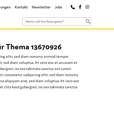
rungen
Kontakt
Newsletter
Jobs
ür Thema 13670926
cing elitr, sed diam nonumy eirmod tempor
t, sed diam voluptua. At vero eos et accusam et
gubergren, no sea takimata sanctus est Lorem
et, consetetur sadipscing elitr, sed diam nonumy
na aliquyam erat, sed diam voluptua. At vero eos
et clita kasd gubergren, no sea takimata sanctus