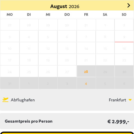
August
Mo
Di
Mi
Do
Fr
Sa
So
27
28
29
30
31
1
2
3
4
5
6
7
8
9
10
11
12
13
14
15
16
17
18
19
20
21
22
23
24
25
26
27
28
29
30
31
1
2
3
4
5
6
Abflughafen
Frankfurt
€ 2.999,-
Gesamtpreis pro Person